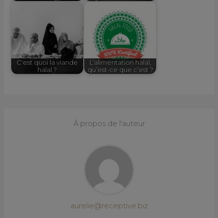
C'est quoi la viande
L’alimentation halal,
halal ?
qu’est-ce que c’est ?
À propos de l'auteur
aurelie@receptive.biz