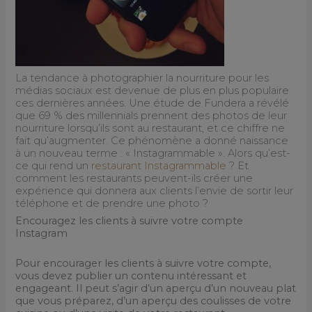
La tendance à photographier la nourriture pour les
médias sociaux est devenue de plus en plus populaire
ces dernières années. Une étude de Fundera a révélé
que 69 % des millennials prennent des photos de leur
nourriture lorsqu’ils sont au restaurant, et ce chiffre ne
fait qu’augmenter. Ce phénomène a donné naissance
à un nouveau terme : « Instagrammable ». Alors qu’est-
ce qui rend un
restaurant Instagrammable
? Et
comment les restaurants peuvent-ils créer une
expérience qui donnera aux clients l’envie de sortir leur
téléphone et de prendre une photo ?
Encouragez les clients à suivre votre compte
Instagram
Pour encourager les clients à suivre votre compte,
vous devez publier un contenu intéressant et
engageant. Il peut s’agir d’un aperçu d’un nouveau plat
que vous préparez, d’un aperçu des coulisses de votre