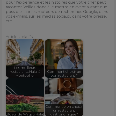
pour l’expérience et les histoires que votre chef peut
raconter. Veillez donc à le mettre en avant autant que
possible : sur les moteurs de recherches Google, dans
vos e-mails, sur les médias sociaux, dans votre presse,
etc
Articles relatifs:
Les meilleurs
restaurants Halal à
Comment choisir un
Montpellier
bon restaurant ?
Comment bien choisir
un restaurant
Boeuf de Wagyu Halal
gastronomique?